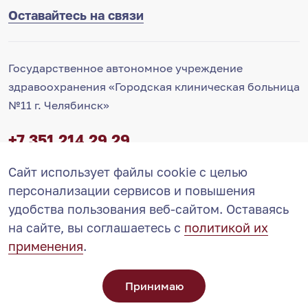
Оставайтесь на связи
Государственное автономное учреждение
здравоохранения «Городская клиническая больница
№11 г. Челябинск»
+7 351 214 29 29
Контакт-центр
Сайт использует файлы cookie с целью
info@11-gkb.ru
Запись на прием
ВКонтакте
персонализации сервисов и повышения
удобства пользования веб-сайтом. Оставаясь
на сайте, вы соглашаетесь с
политикой их
применения
.
© ГАУЗ ГКБ №11 2002-2026
Карта сайта
Принимаю
РАЗРАБОТКА
DEXTRA
САЙТА