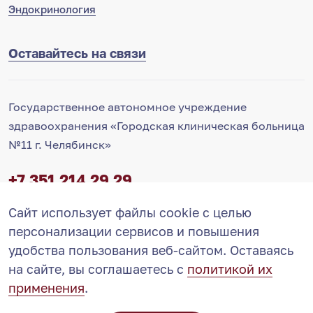
Эндокринология
Оставайтесь на связи
Государственное автономное учреждение
здравоохранения «Городская клиническая больница
№11 г. Челябинск»
+7 351 214 29 29
Контакт-центр
Сайт использует файлы cookie с целью
info@11-gkb.ru
Запись на прием
ВКонтакте
персонализации сервисов и повышения
удобства пользования веб-сайтом. Оставаясь
на сайте, вы соглашаетесь с
политикой их
применения
.
© ГАУЗ ГКБ №11 2002-2026
Карта сайта