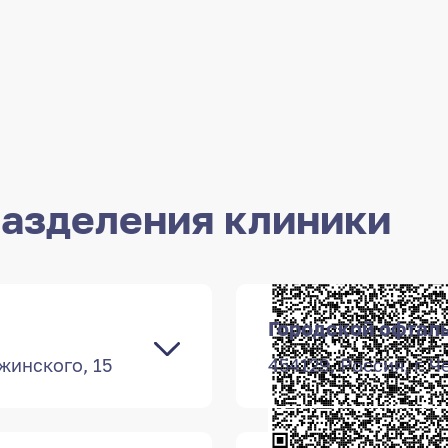
азделения клиники
Городской офтал
ржинского, 15
454129, Россия, г. 
под
, г. Челябинск, ул.
 15