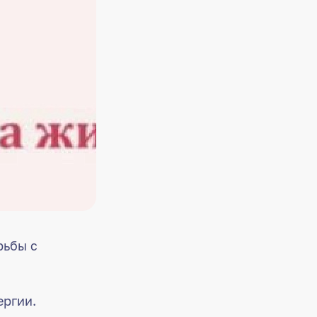
рьбы с
ергии.