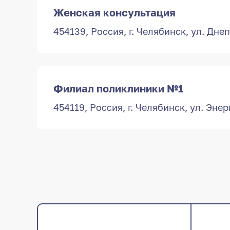
Женская консультация
Адреса обслу
454139, Россия, г. Челябинск, ул. Дне
подразделения
и по qr-
454139, Россия
Днепровская, 
ПН-ПТ 8:00 — 1
СБ-ВС — выхо
Филиал поликлиники №1
454119, Россия, г. Челябинск, ул. Энер
+7 (351) 214-
подразделения
и по qr-
454119, Россия,
Энергетиков, 
Адреса обслу