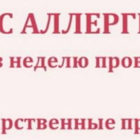
линии
консультацию
старше 65 лет
ти
Участникам СВО