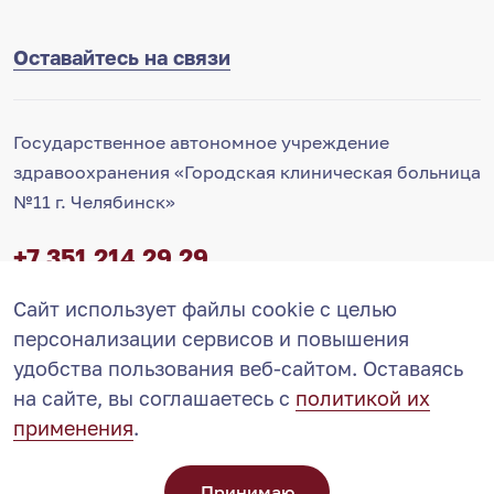
Оставайтесь на связи
Государственное автономное учреждение
здравоохранения «Городская клиническая больница
№11 г. Челябинск»
+7 351 214 29 29
Контакт-центр
Сайт использует файлы cookie с целью
персонализации сервисов и повышения
info@11-gkb.ru
Запись на прием
ВКонтакте
удобства пользования веб-сайтом. Оставаясь
на сайте, вы соглашаетесь с
политикой их
применения
.
© ГАУЗ ГКБ №11 2002-2026
Карта сайта
Принимаю