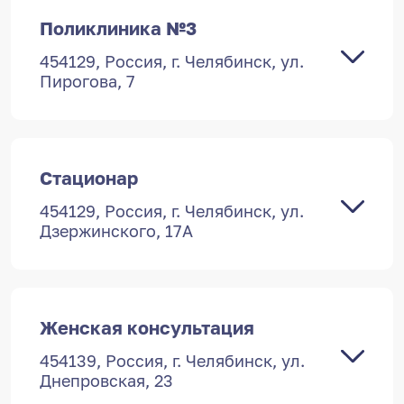
Поликлиника №3
454129, Россия, г. Челябинск, ул.
Пирогова, 7
454129, Россия, г. Челябинск, ул.
Дзержинского, 15
Стационар
ПН-ПТ 7:30 — 19:00,
454129, Россия, г. Челябинск, ул.
СБ 9:00 — 15:00,
Дзержинского, 17А
ВС выходной
+7 (351) 253-56-90
454129, Россия, г. Челябинск, ул.
Василевского, 85
Адреса обслуживания
Женская консультация
ПН-ПТ 7:00 — 19:00,
Дополнительная информция доступна на
454139, Россия, г. Челябинск, ул.
СБ- ВС выходной
странице
подразделения
и по qr-коду
Днепровская, 23