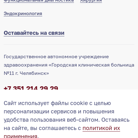
Эндокринология
Оставайтесь на связи
Государственное автономное учреждение
здравоохранения «Городская клиническая больница
№11 г. Челябинск»
+7 351 214 29 29
Контакт-центр
Сайт использует файлы cookie с целью
info@11-gkb.ru
Запись на прием
ВКонтакте
персонализации сервисов и повышения
удобства пользования веб-сайтом. Оставаясь
на сайте, вы соглашаетесь с
политикой их
применения
.